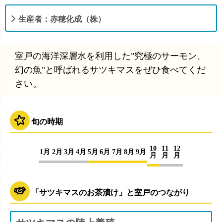
生産者：赤穂化成（株）
室戸の海洋深層水を利用した"究極のサーモン、
幻の魚"と呼ばれるサツキマスをぜひ食べてくだ
さい。
旬の時期
10
11
12
1月
2月
3月
4月
5月
6月
7月
8月
9月
月
月
月
「サツキマスのお茶漬け」と室戸のつながり