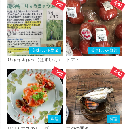
美味しいお野菜
美味しいお野菜
りゅうきゅう（はすいも）
トマト
料理
料理
サツキマスのサラダ
アジの開き