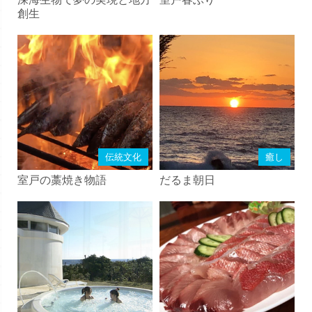
創生
伝統文化
癒し
室戸の藁焼き物語
だるま朝日