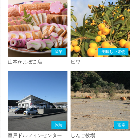
産業
美味しい果物
山本かまぼこ店
ビワ
体験
畜産
室戸ドルフィンセンター
しんご牧場