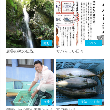
癒し
イベント
唐谷の滝の伝説
サバらしい日々
漁業
美味しいお魚
深海生物で夢の実現と地方
室戸春ぶり