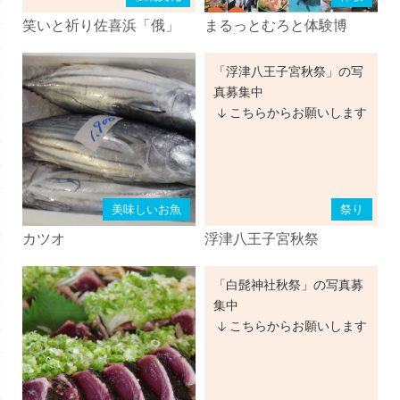
笑いと祈り佐喜浜「俄」
まるっとむろと体験博
「浮津八王子宮秋祭」の写
真募集中
こちらからお願いします
美味しいお魚
祭り
カツオ
浮津八王子宮秋祭
「白髭神社秋祭」の写真募
集中
こちらからお願いします