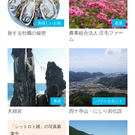
美味しいお魚
産業
旅する牡蠣の秘密
農事組合法人 庄毛ファー
ム
奇岩
パワースポット
夫婦岩
四十寺山・にしり岩伝説
「シットロト踊」の写真募
集中