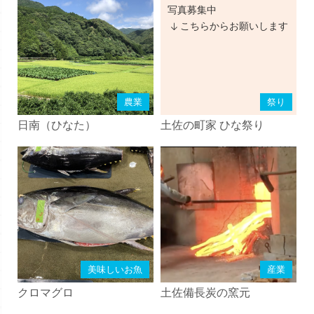
写真募集中
こちらからお願いします
農業
祭り
日南（ひなた）
土佐の町家 ひな祭り
美味しいお魚
産業
クロマグロ
土佐備長炭の窯元