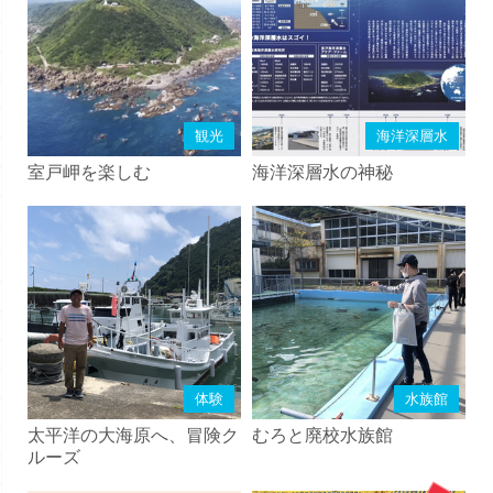
観光
海洋深層水
室戸岬を楽しむ
海洋深層水の神秘
体験
水族館
太平洋の大海原へ、冒険ク
むろと廃校水族館
ルーズ