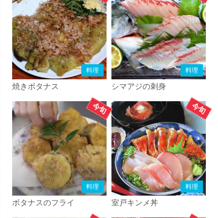
料理
料理
焼きボタナス
シマアジの刺身
料理
料理
ボタナスのフライ
室戸キンメ丼