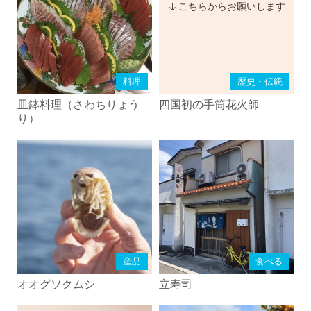
こちらからお願いします
料理
歴史・伝統
皿鉢料理（さわちりょう
四国初の手筒花火師
り）
産品
食べる
オオグソクムシ
立寿司