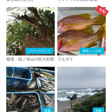
パワースポット
美味しいお魚
秘境・段ノ谷山の巨大杉群
フエダイ
漁業
体験