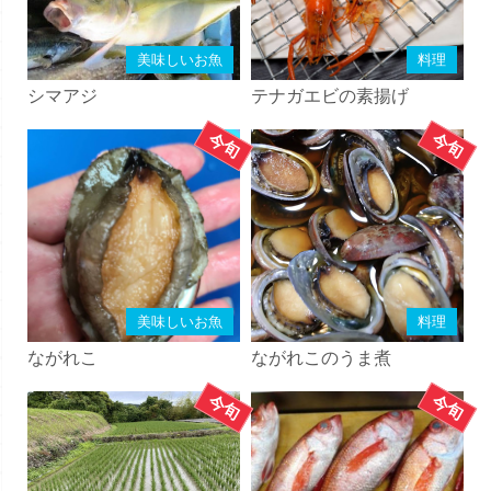
美味しいお魚
料理
シマアジ
テナガエビの素揚げ
美味しいお魚
料理
ながれこ
ながれこのうま煮