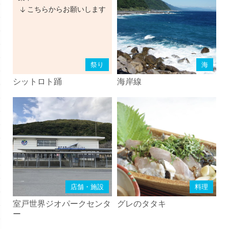
こちらからお願いします
祭り
海
シットロト踊
海岸線
店舗・施設
料理
室戸世界ジオパークセンタ
グレのタタキ
ー