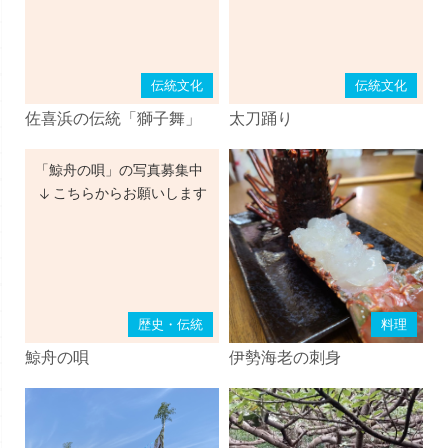
伝統文化
伝統文化
佐喜浜の伝統「獅子舞」
太刀踊り
「鯨舟の唄」の写真募集中
こちらからお願いします
歴史・伝統
料理
鯨舟の唄
伊勢海老の刺身