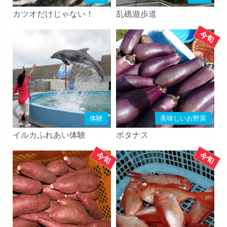
カツオだけじゃない！
乱礁遊歩道
体験
美味しいお野菜
イルカふれあい体験
ボタナス