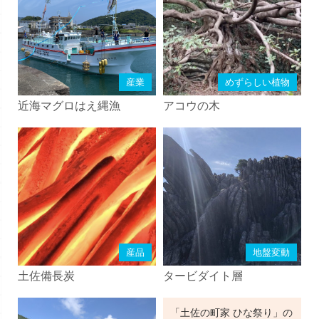
産業
めずらしい植物
近海マグロはえ縄漁
アコウの木
産品
地盤変動
土佐備長炭
タービダイト層
「土佐の町家 ひな祭り」の