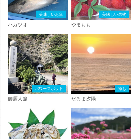
美味しいお魚
美味しい果物
ハガツオ
やまもも
パワースポット
癒し
御厨人窟
だるま夕陽