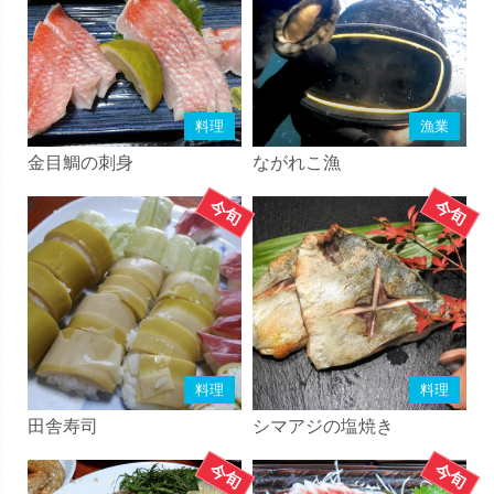
料理
漁業
金目鯛の刺身
ながれこ漁
料理
料理
田舎寿司
シマアジの塩焼き