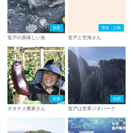
漁業
歴史・人物
室戸の美味しい魚
室戸と空海さん
産業
自然
ボタナス農家さん
室戸は世界ジオパーク