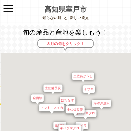
toggle
高知県室戸市
navigation
知らない町
と
新しい発見
旬の産品と産地を楽しもう！
８月の旬を
クリック！
土佐あかうし
土佐備長炭
イサキ
金目鯛
ぼたなす
海洋深層水
トマト・スイカ
土佐備長炭
キハダマグロ
金目鯛
シイラ
キハダマグロ