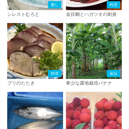
癒し
料理
シレストむろと
金目鯛とハガツオの刺身
料理
産品
ブリのたたき
希少な露地栽培バナナ