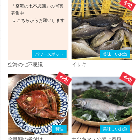
「空海の七不思議」の写真
募集中
こちらからお願いします
パワースポット
美味しいお魚
空海の七不思議
イサキ
料理
美味しいお魚
金目鯛の煮付け
サツキマスの陸上養殖