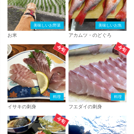
美味しいお野菜
美味しいお魚
お米
アカムツ・のどぐろ
料理
料理
イサキの刺身
フエダイの刺身