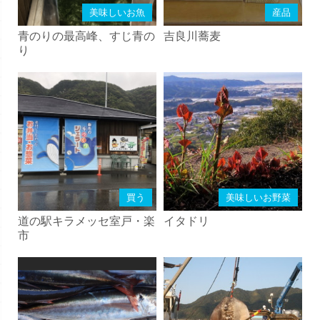
美味しいお魚
産品
青のりの最高峰、すじ青の
吉良川蕎麦
り
買う
美味しいお野菜
道の駅キラメッセ室戸・楽
イタドリ
市