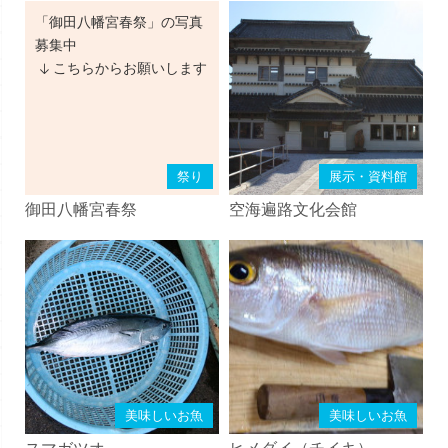
「御田八幡宮春祭」の写真
募集中
こちらからお願いします
祭り
展示・資料館
御田八幡宮春祭
空海遍路文化会館
美味しいお魚
美味しいお魚