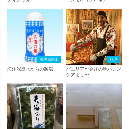
スマガツオ
ヒメダイ（チイキ）
海洋深層水
料理
海洋深層水からの製塩
パエリア〜発祥の地バレン
シアより〜