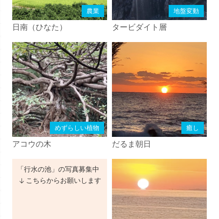
農業
地盤変動
日南（ひなた）
タービダイト層
めずらしい植物
癒し
アコウの木
だるま朝日
「行水の池」の写真募集中
こちらからお願いします