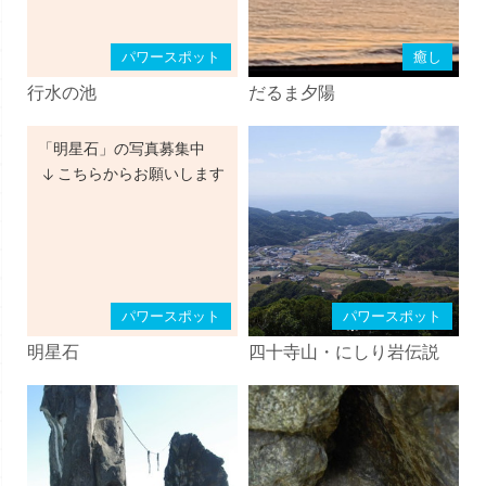
パワースポット
癒し
行水の池
だるま夕陽
「明星石」の写真募集中
こちらからお願いします
パワースポット
パワースポット
明星石
四十寺山・にしり岩伝説