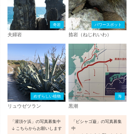
奇岩
パワースポット
夫婦岩
捻岩（ねじれいわ）
めずらしい植物
海
リュウゼツラン
黒潮
「灌頂ケ浜」の写真募集中
「ビシャゴ巌」の写真募集
こちらからお願いします
中