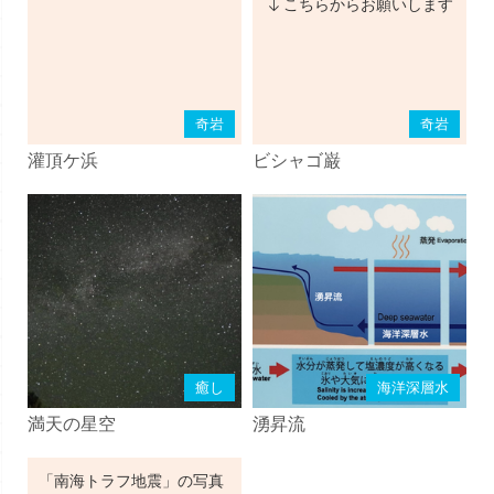
こちらからお願いします
奇岩
奇岩
灌頂ケ浜
ビシャゴ巌
癒し
海洋深層水
満天の星空
湧昇流
「南海トラフ地震」の写真