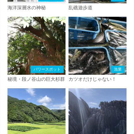
海洋深層水の神秘
乱礁遊歩道
パワースポット
漁業
秘境・段ノ谷山の巨大杉群
カツオだけじゃない！