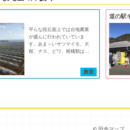
道の駅
平らな段丘面上では台地農業
が盛んに行われていていま
す。あま～いサツマイモ、大
根、ナス、ビワ、柑橘類はジ
オパークの宝。
農業
©
田舎マップ