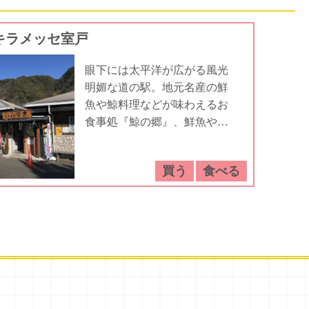
キラメッセ室戸
眼下には太平洋が広がる風光
明媚な道の駅。地元名産の鮮
魚や鯨料理などが味わえるお
食事処『鯨の郷』、鮮魚や朝
獲れの新鮮野菜・果物などの
直売所『楽市』、クジラ漁の
買う
食べる
資料館『鯨館』がございま
す。ドライブ中のお休み処と
して、室戸の地元の名産をご
堪能頂ければと思います。直
売市場楽市の西隣にある加工
場では、毎朝手作りするお弁
当やジェラート（大好評で
す）などを作って販売してお