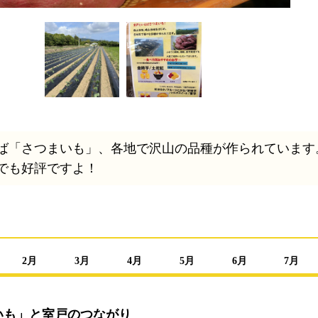
ば「さつまいも」、各地で沢山の品種が作られています
でも好評ですよ！
2月
3月
4月
5月
6月
7月
いも」と室戸のつながり