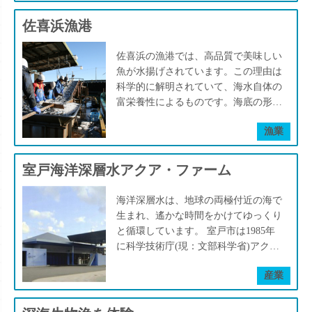
水には太陽光が届かないため、表層と
ことのできない、岩を這うように根を
は異なりミネラルが消費されずに蓄積
佐喜浜漁港
伸ば空に広がるアコウの木。足元には
されます。室戸ではその深層の水（海
シオギクなどの草木、リュウゼツラン
洋深層水）が、海底の特殊な地形によ
などがあり、 山間部の段ノ谷山で
佐喜浜の漁港では、高品質で美味しい
って、表層近くまで上昇（湧昇流）し
は、天然杉の巨木を多数見られます。
魚が水揚げされています。この理由は
てくるのです。そのため海域は、常に
室戸の山々には潮風に耐えて育つウバ
科学的に解明されていて、海水自体の
ミネラルを豊富に含んだ海水で満ちた
メガシが群生し、それを原料とする良
富栄養性によるものです。海底の形状
状態なのです。そこでは良質なプラン
質な土佐備長炭の生産が行われ、室戸
が特殊で漁港から３kmほどで水深
クトンが発生し、豊かな生態系が生ま
漁業
の重要な産業の1つとなっています。
1000mを超える深海が存在します。深
れているのです。
▷自然と共生する文化◁ ー海底地形
層の海水には太陽光が届かないため、
と豊かな漁場ー 東海岸直近の海底地
表層とは異なりミネラルが消費されず
室戸海洋深層水アクア・ファーム
形は1000m以深の深海に落ち込む断層
に蓄積されます。室戸ではその深層の
崖になっています。 そこに地球規模
水（海洋深層水）が、海底の特殊な地
海洋深層水は、地球の両極付近の海で
の深層大循環がぶつかり、ミネラルを
形によって、表層近くまで上昇（湧昇
生まれ、遙かな時間をかけてゆっくり
豊富に含んだ深層水が深海から一気に
流）してくるのです。そのため海域
と循環しています。 室戸市は1985年
表層まで上昇しています、その海域に
は、常にミネラルを豊富に含んだ海水
に科学技術庁(現：文部科学省)アクア
は良質なプランクトンの発生による豊
で満ちた状態なのです。そこでは良質
マリン計画のモデル海域指定を受け、
かな生態系があり、その漁場は室戸の
なプランクトンが発生し、豊かな生態
産業
1989年に日本初の海洋深層水研究所
漁業と文化を育んできました。古より
系が生まれているのです。
が、室戸岬町三津に設立されました。
湧き上がる海洋深層水は現在では製塩
（室戸市HPより） そして2000年4月に