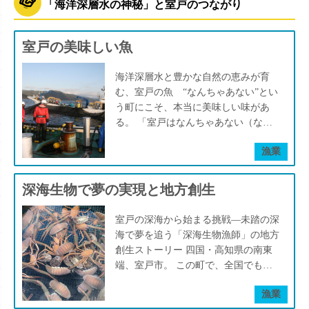
「海洋深層水の神秘」と室戸のつながり
室戸の美味しい魚
海洋深層水と豊かな自然の恵みが育
む、室戸の魚 “なんちゃあない”とい
う町にこそ、本当に美味しい味があ
る。 「室戸はなんちゃあない（なん
にもない）」 それが祖母の口癖でし
漁業
た。でも、そんな祖母が元気だった
頃、都会に遊びに来て魚を食べると、
決まって「うもうない（おいしくな
深海生物で夢の実現と地方創生
い）」と、ぽつりと漏らしていまし
た。 都会には、多彩な飲食店がひし
室戸の深海から始まる挑戦—未踏の深
めき、見たことのない食材も並びま
海で夢を追う「深海生物漁師」の地方
す。 けれど祖母にとっては、そんな
創生ストーリー 四国・高知県の南東
華やかな食の世界よりも、“なんちゃ
端、室戸市。 この町で、全国でも珍
あない”室戸の魚こそが、なにより美
しい職業を自ら切り拓いた男がいま
味しく、心の底から愛した味だったの
漁業
す。その名は「深海生物漁師」松尾拓
です。 室戸の人は「なんちゃあな