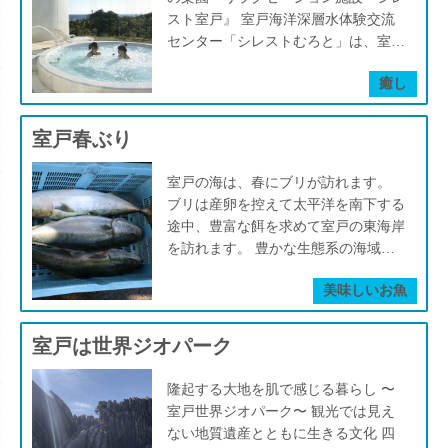
れ、海の環境保全の大切さが語られま
り、陸水や大気からの汚染がほぼな
をしっかりとクリア。しかも、ミネラ
は、高知工科大学との共同研究を通じ
ばしく焼いて味わうひと口は、備長炭
分を追加する必要はありません。自然
感が絶品です。 海洋深層水を活用し
スト室戸』 室戸海洋深層水体験交流
した。 松尾さんが運営する遊漁船
く、細菌数も極めて低いという清浄性
ルが豊富なその水が、牡蠣に新たな旨
て、にがみ成分をほぼ除去しながら、
と椎茸の底力を実感する瞬間。ぷりっ
の“海洋深層水”そのものが海苔の養分
たサツキマス養殖は、海洋深層水は年
センター「シレストむろと」は、室戸
「海来（みらい）」では、深海生物漁
の高さが特筆されます。 さらに、年
みを与え、プレミアムな味わいへと昇
ミネラルを活かす独自技術を確立。
とした歯ごたえの奥から、じんわりと
となるのです。まさに、室戸の海がも
間を通して安定した低温なため、水温
市が誇る海洋深層水の魅力を余すこと
の体験だけでなく、釣り船やホエール
間を通じて約9.5℃という安定した水
華させてくれます。薬剤に頼ることな
この塩づくりは、過疎化対策の一環と
旨味が溢れ出します。 収穫の旬は、
たらす恵みです。藻の成長に合わせ、
癒し
管理に必要なコストと環境負荷を抑え
なく体感できる、健康と癒しのオアシ
ウォッチングも展開。室戸の海を舞台
温と水質のおかげで、長期保存にも対
く、安全と美味しさを両立するこのプ
しても位置づけられており、雇用の創
秋から春にかけての11月〜4月。早朝
水槽を入れ替えて適切な密度に管理し
られるという環境配慮型のモデルとし
スです。 館内に広がる海洋深層水の
に、観光と学びを融合した地域活性化
応。一般的なミネラルウォーターの保
ロセスを経て、坂越産の牡蠣は「室戸
出・地域資源の活用・地元ブランドの
に丁寧に摘み取られた椎茸は、鮮度そ
ていきます。」 成熟した青のりから
てだけでなく、室戸高校との連携によ
温水プールは、海洋深層水の塩分を体
に取り組んでいます。 松尾拓也さん
存期間が1〜2年程度なのに対し、室戸
室戸春ぶり
のプレミアムオイスター」として新た
確立へとつながっています。 室戸海
のままに箱詰めされ、当日中に出荷さ
胞子を採取し、ていねいに培養。深層
る教育プログラムや、地域雇用やブラ
にやさしい濃度に調整し、約34℃
は、室戸の海に魅せられ、室戸に移住
の海洋深層水は5年〜10年の長期保存
な命を吹き込まれるのです。 今、室
洋深層水のお塩は、太古の海が育んだ
れます。 室戸沖の海には、大河川が
水の清浄性により雑味が抑えられた養
ンド振興にも貢献しています。 地域
の“体温に近い”心地よい水温に保た
し、この地の価値を掘り起こし、伝
が可能です。家庭や自治体、施設にお
戸市では海洋深層水の利活用が多分野
室戸の海は、春にブリが訪れます。
栄養と、室戸の人々の技術と情熱が凝
流れ込むことがなく、生活排水の影響
殖品は、青のり本来の香りと味わいを
おこし協力隊との協働プロジェクトに
れ、まるで水に溶け込むようなやさし
え、育て続けています。 深海600mか
いても非常時に備えた理想的な備蓄水
に広がりつつあります。製塩、養殖、
ブリは産卵を控えて太平洋を南下する
縮された結晶。それは、毎日の料理を
を受けない凛とした清らかさが保たれ
最大限に引き出し、「室戸の味」とし
て「にっぽんの宝物 世界大会」への
い感覚に包まれます。 アクアマッサ
ら始まる夢は、室戸の子どもたちの心
として注目されています。 この海洋
飲料開発など、海の資源を活かした取
途中、豊富な餌を求めて室戸の東海岸
そっと支え、食卓に静かに寄り添って
ています。さらに急峻な海底地形によ
て特産品や土産品として定着していま
出場。室戸高校の生徒による商品開発
ージや水中ウォーキング、ストレッチ
に、そして地域の未来に、確かに届い
深層水には、健康面でも大きな可能性
り組みのなかで、「プライムオイスタ
を訪れます。 豊かな生態系の海域
くれる一粒の奇跡です。
り、太陽の届かない深海から水が湧き
す。 室戸産のすじ青のりは、一年を
やPR活動など積極的な活動が注目さ
など、水流と水圧が織り成す運動プロ
ています。
が秘められています。高知大学医学部
ー」はまさに“新しい海洋文化”の象徴
で、良質な餌を食べたブリは、栄養を
上がる—それが水深1,000メートルの
通して安定供給が可能。季節に左右さ
れます。 室戸産のこの極上サーモン
グラムは、足元から首元まで段階的に
との共同研究により、腸内環境の改
美味しいお魚
的存在。 訪れた際には、室津港すぐ
蓄え「室戸春ぶり」として、人々に愛
海洋深層水です。 この水には、植物
れず、香り・色・口どけのすべてにお
は、今後、地元のホテルや飲食店で提
立ちのぼるエアーバブルによるマッサ
善、生活習慣病予防、美容効果などが
の「港の上」釜飯の名店「初音」で味
されています。 脂は豊潤でサラリ、
プランクトンに消費されずに残された
いて高品質を保っています。 さら
供されるなど、地元消費が進むこと
ージ効果も加わり、訪れる人々の心身
期待されるという報告もあります。
わえますし、ふるさと納税を通じて自
旨味抜群。 田舎マップ管理人のおす
ミネラルがたっぷり蓄えられており、
室戸は世界ジオパーク
に、カルシウム・鉄分・マグネシウ
で、地域活性化の起爆剤となる期待も
をじんわりとほぐしてくれます。 多
我が家でも、長年にわたりこの海洋深
宅に迎えることも可能です。 潮の香
すめは、お刺身だけではなく、加熱し
室戸の海産物だけでなく、農業にも活
ム・ビタミンA・B2・C・Eなどを豊
高まっています。 「幻の魚」を次世
くの地元の方々が流れるプールでウォ
層水を常備しています。健康目的もも
りを感じながら、「旅する牡蠣」に想
たお料理です。熱が入ると身にきめ細
用されています。畑に散布する方法に
富に含む、栄養価にも優れた海藻で
隆起する大地を肌で感じる暮らし 〜
代へとつなぐこの取り組みは、まさに
ーキングを楽しみながら、健康づくり
ちろんありますが、何より味が美味し
いを馳せてみてはいかがでしょうか。
やかに入る脂が溶け出し、身がホロホ
加え、「佐喜浜椎茸」のような栽培の
す。 市内では原藻・粉末タイプなど
室戸世界ジオパーク〜 観光では見え
室戸の新たな海洋文化の象徴となりつ
の場としても親しまれています（水着
い。抵抗なく体にすっと入ってくる感
ロと口の中にほどけ、春の幸せが広が
土台に活かす工夫も注目されていま
が販売され、観光客のお土産としても
ない地質遺産とともに生きる文化 四
つあるのです。
着用）。 施設内のサウナでは、本格
覚は、他の水ではなかなか味わえませ
ります。 鍋、照り焼き、藁焼き、し