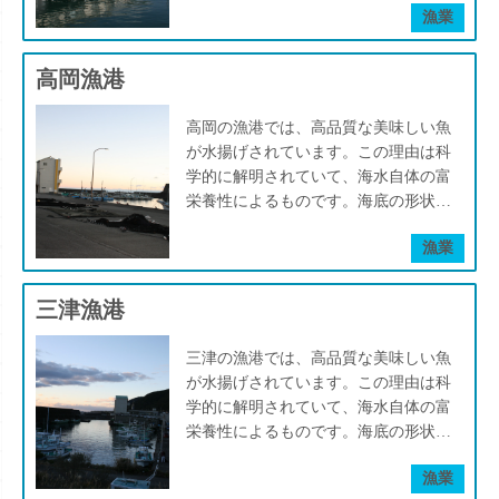
代謝促進に働きかけ、さらにサウナと
漁業
在します。深層の海水には太陽光が届
リックしてみてください。次々とペー
水風呂の交互浴による自律神経の調整
かないため、表層とは異なり光合成に
ジを好奇心に沿って「自然と人との繋
や疲労回復も期待できます。 夏季に
よってミネラルが消費されずに蓄積さ
がり」を辿れば、あなただけのストー
高岡漁港
は屋外に簡易プールも設置され、親子
れます。室戸ではその深層の水（海洋
リーが生まれ、あなただけの室戸の楽
で過ごす涼やかな休日にぴったりのス
深層水）が、海底の特殊な地形によっ
しみ方がきっと見つかるはずです。
ポットに。混雑も少なく、静かに水辺
高岡の漁港では、高品質な美味しい魚
て、表層近くまで上昇（湧昇流）して
▷地殻変動のダイナミズム◁ ー地殻
の時間を楽しめます。 海と人の力が
が水揚げされています。この理由は科
くるのです。そのため海域は、常にミ
変動の痕跡、大地の成り立ちを知るー
静かに交わる場所─ シレスト室戸
学的に解明されていて、海水自体の富
ネラルを豊富に含んだ海水で満ちた状
室戸では海岸や海成段丘などのあらゆ
は、“地域資源と科学の融合がもたら
栄養性によるものです。海底の形状が
態なのです。そこでは良質なプランク
るところに地殻変動の痕跡を見ること
す「深い癒し」”を訪れるすべての人
特殊で漁港から３kmほどで水深1000m
トンが発生し、豊かな生態系が生まれ
ができ、新しい大地を形成する地球の
漁業
にそっと届けてくれます。
を超える深海が存在します。深層の海
ているのです。
ダイナミズムを実感することができま
水には太陽光が届かないため、表層と
す。 例えば、室戸岬の遊歩道を歩け
は異なりミネラルが消費されずに蓄積
三津漁港
ば、太古の昔に海底でできた土砂の地
されます。室戸ではその深層の水（海
層が隆起して現れた縞々の岩（タービ
洋深層水）が、海底の特殊な地形によ
三津の漁港では、高品質な美味しい魚
ダイト層）が随所で見られます。 ▷
って、表層近くまで上昇（湧昇流）し
が水揚げされています。この理由は科
独特な植物相◁ 室戸岬の海岸では国
てくるのです。そのため海域は、常に
学的に解明されていて、海水自体の富
の天然記念物に指定されている亜熱帯
ミネラルを豊富に含んだ海水で満ちた
栄養性によるものです。海底の形状が
性植物樹林や海岸植物群落によって独
状態なのです。そこでは良質なプラン
特殊で漁港から３kmほどで水深1000m
特な景観をみることができます。 例
クトンが発生し、豊かな生態系が生ま
漁業
を超える深海が存在します。深層の海
えば、海岸線には本州ではあまり見る
れているのです。