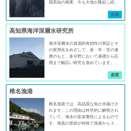
す。 生産者は「西河農園」の西河誠
人気を集めています。 また、ふるさ
国高知の南東、今も大地が隆起し続け
的な「ロウリュウ」体験が待っていま
ん。特に、二日酔いの朝に飲むと、そ
ゃぶしゃぶ。一口一口、脂と旨味が口
司さん。地域に根差した活動で知ら
と納税の返礼品にも採用され、室戸ブ
る世界的に希少な地質遺産である室戸
す。蒸気が立ち上る瞬間、熱波が身体
の回復力を実感することも。 製品も
の中いっぱいに広がって、やみつきに
れ、佐喜浜ミニ八十八ヶ所ハイキング
自然
ランドの中核を担う存在として全国か
は、市全域がユネスコ認定の世界ジオ
を包み込み、整う感覚が全身を駆け抜
実に豊富で、中には硬度10の軟水から
なります。 ブリの脂に「くどい」印
の発案企画し、ガイドも行なっていま
ら注目を集めています。 室戸の豊か
パークです。 「ユネスコ世界ジオパ
けます。汗だくになった担当スタッフ
硬度1500まで幅広く展開しているもの
象をお持ちの、あなた！ ブリは冬
す。 「食べて健康になるものを作り
な自然と人々の情熱が育てた「すじ青
ーク」とは、自然と人間との共生及び
の方の「お疲れさま」「ありがとう」
高知県海洋深層水研究所
もありますので、用途やライフスタイ
の「日本海」に限ると思ってる、あな
たい」と語る西河さんは、田植え時期
のり」。 そのひと片には、海洋深層
持続可能な開発を実現することを目的
という、地元の方への言葉が空間に響
ルに合わせて選べるのも魅力。さら
たも！ 春が旬の室戸のブリを食べ
には無農薬米を作るための独自の栽培
水の生命力と室戸の文化が織り込まれ
としたユネスコの事業です。 世界で
き、室戸ならではの人のぬくもりに満
に、硬度ゼロの純水はミネラルを除去
海洋深層水の資源的有効性の実証とそ
て、新しい発見をご自身の味覚で感じ
法などを通じて、地元の小学生たちに
ています。 料理に添えるたび、海と
48か国・213のユネスコ世界ジオパー
ちたひとときが生まれていました。
した“無垢な水”として、薬の服用時や
の実用化をめざして、産・学・官の連
てください。 その美味しさには根拠
食の楽しさと自然の恵みの素晴らしさ
人のつながりを感じながら、私たちの
クが認定（2024年3月現在） 日本では
室戸沖で汲み上げられる海洋深層水
乳児の調乳にも安心して使える点も、
携のもと、多分野において基礎から応
があります。 実は、室戸の東海岸に
を伝えています。 「楽しいことを続
暮らしにそっと彩りを加えてくれるこ
10の地域が登録され、その中でも、市
は、大河川の流入がないため生活排水
多くの家庭で支持される理由です。
用まで幅広い研究を進めています。
は、世界的にも稀な自然の恵みがある
けていきたい。お金のことばかり考え
とでしょう。
町村の全ての範囲を認定されているの
の影響を受けることなく澄み切った純
(高知県)
んです。 深海には太陽光が届かない
ていると、楽しいことがつまらなくな
は室戸を含む３つの地域しかありませ
粋さを保ち、急峻な海底地形によって
産業
ので、海洋深層水は光合成によってミ
ってしまうから」と語るその笑顔に
ん。 自然と人間が共生するジオパー
太陽の届かない1,000メートルの深海
ネラルを消費されることなく、豊富に
は、自然と共に生きる誠実な思いが込
クには、自然の恵みを生活に取り入れ
から湧き上がります。この水には、植
蓄えたまま、世界の海をめぐり、室戸
椎名漁港
められています。 佐喜浜の海と森の
る知恵や工夫が詰まっています。時代
物プランクトンに消費されずに蓄積さ
の海に湧出しているのです。 この海
恵み、そして人の情熱が織りなす「佐
を経たその「知恵や工夫」1つ1つがと
れた豊富なミネラルがたっぷりと含ま
域には、鯨も餌をもとめてやってきま
喜浜椎茸」。 その一つひとつには、
椎名漁港では、高品質な魚が水揚げさ
ても素晴らしく魅力的です。 田舎マ
れています。 シレストむろとでは、
す、この豊かな海の生態系が水産資源
自然の力と人の温もりが宿り、私たち
れます。この理由は科学的に解明され
ップでは、室戸の人たちが大切にして
高知大学医学部監修のもと、科学的な
の美味しい味の背景にあるんです。
の食卓から地域の未来を、静かに力強
ていて、海水の富栄養性によるもので
いる、日常に溶け込む有形無形の「魅
知見に基づいた水中運動プログラムを
詳しくは、「海洋深層水」をご覧くだ
く語りかけてくれるのです。
す。海底の形状が特殊で漁港から３
力」を紹介していきます。もしあなた
導入。深層水のミネラルが肌の保湿・
さい。
kmほどで水深1000mを超える深海が存
が気になる「魅力」があれば画像をク