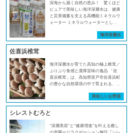
で料理の印象を一変させて、ワンラン
の清浄な海洋深層水のおかげで、薬剤
財政にも貢献。 また、地元の漁師
深海から届く自然の恵み！ 驚くほど
オイスターを生産している赤穂化成株
重なるまろやかな味わいが特徴で、素
上最大の自然の恵みが育んだこの豊か
クもツーランクも上の料理に変えてく
を使わずに陸上養殖を行うことが可能
が“経験的に知っていた”未知のタコ
ピュアで美味しい海洋深層水は、健康
式会社の川島さんはこう語ってくれま
材の持ち味をふんわりと引き立てま
な海。 それは、遠い昔から室戸に寄
れます。 かつて、四万十川流域は国
になりました。そのため食の安全性を
も、学術的に注目されるようになりま
と災害備蓄を支える高機能ミネラルウ
した。 「牡蠣の清浄性と味の両立に
す。 一方、梅干しやパン、干物づく
り添い、今日の食文化をかたちづくっ
内シェア90％を誇る一大産地でした。
確保した上で、高品質な魚を育てるこ
した。まだ名前もないそのタコは、室
ォーター ミネラルウォーターとして
よって付加価値を高めるために、この
りなど、塩をたっぷり使う料理には、
てきたのです。 「なんちゃあない」
しかし、水温の上昇など環境の変化に
とができるのです。 養殖を担うのは
戸の海が持つ未知の可能性の象徴で
販売される海洋深層水は、まずその
室戸の海洋深層水の地まで牡蠣を旅さ
粒子の細かいしっとりタイプの塩がぴ
と言いながら、「いいもの」が沢山あ
より、天然のすじ青のりは激減してし
赤穂化成株式会社。高知県海洋深層水
海洋深層水
す。 松尾さんは、室戸の海に眠る価
「美味しさ」に驚かされます。体にす
せているんです」 「生食用にするた
ったりです。塩の風味が穏やかに馴染
るそんな室戸をつたえていきたい、私
まいました。 「青のりの最高峰」と
研究所や室戸漁業指導所と連携し、
値を次々と発掘し、地域の誇りとして
っと染み込むその口当たりは、ただの
めに必要な時間は４８時間程度ですけ
むので、素材の良さを損なうことな
も頑張って紹介して、みんなに教えた
も称されるこの希少な海藻を復活させ
2020年にはついに約500尾の出荷に成
再発信しています。 松尾さんの活動
水とはまるで別物。 さらに、マグネ
ど、長期間ミネラル豊富な海洋深層水
佐喜浜椎茸
く、繊細な仕上がりが得られます。
いです。
るべく、高知大学海洋植物学研究所は
功。 「室戸プラチナサツキマス」と
は、漁業にとどまりません。 地元の
シウム（Mg）・カルシウム（Ca）・
に浸すことで、牡蠣をより美味しくし
そして、料理の仕上げにひとつまみ添
海洋深層水を活用した養殖技術を開
してブランド化され、地域の希望とし
小学校と連携し、水族館と室戸をオン
カリウム（K）・ナトリウム（Na）な
ています」 「旅」という言葉が示す
えるなら、太陽熱でゆっくりと結晶化
海洋深層水が育てた高知の極上椎茸／
発。 平成16年（2004年）、室戸岬町
て注目を集めました。 生産者は語り
ラインでつなぐ授業を展開。「室戸の
どのミネラルが豊富に含まれ、健康志
通り、室戸で行われているのは“畜
させた天日塩が最高です。ミネラルを
ぷりぷり食感と濃厚旨味の逸品 「佐
高岡漁港にて陸上養殖が本格的に始ま
ます— 「成長に合わせて水槽内の密
生き物が日本中の水族館で活躍してい
向の方々にとってもうれしい選択肢で
養”。兵庫県・坂越の海域で育った牡
しっかりと残したこの塩は、ひと粒ひ
喜浜椎茸」は、高知県室戸市佐喜浜町
りました。 流入する大都市河川もな
度を調整し、ストレスの少ない環境を
る」ことを子どもたちに伝え、「室戸
す。そして注目すべきは、災害時の備
蠣を室戸へ運び、海洋深層水に長期間
と粒に深みがあり、余韻のある味わい
の豊かな自然環境の中で育まれる、海
く綺麗な室戸の海。その海底の断崖を
整えています。天然ものは旬が短いで
の海はすごいんだ」と、“室戸への誇
蓄水としても高く評価されている点。
浸すことで、旨みを引き出し“ととの
が料理全体を引き締めてくれます。
洋深層水×菌床栽培によるプレミアム
湧昇流が運んできた1000m以深の海流
すが、海洋深層水の恩恵により、極上
り”を育てています。 テレビや新聞な
清浄性・保存性・成分バランス─あら
える工程”が施されます。 いわば、牡
美味しいお野菜
それぞれの塩が、“ただの調味料”を超
椎茸です。 地元産の広葉樹チップと
を深度344mからポンプでくみ上げる
の“旬”を長く味わえる魚に育てていま
どのメディアにも多数出演し、室戸の
ゆる面で非常に優れた特性を持ってい
蠣の“デトックス”ともいえるこの工程
え、料理を豊かにする存在として寄り
清浄な海洋深層水をたっぷり使った、
海洋深層水は、清浄でミネラルが豊
す」 銀色に輝く魚体は、“プラチ
魅力を熱く語っています。 さらに、
ます。 室戸沖、水深344メートル。こ
が、味と安全性の両方を飛躍的に高め
添ってくれるのです。 室戸では、海
特注の菌床がその秘密。 立派に育っ
富。藻の成長に理想的な環境で、安定
シレストむろと
ナ”の名にふさわしく、目を見張る美
地元・佐喜浜八幡宮の秋祭りで演じら
こから汲み上げられる海洋深層水は、
てくれるのです。 厚生労働省が定め
洋深層水を活用した製塩事業が地域の
た椎茸は、ふっくら肉厚でぷりぷりの
的かつ持続可能な養殖が可能となって
しさ。マリネ、箱鮨、焼き物、煮物な
れる即興寸劇「俄（にわか）」では、
太平洋を数百年かけて巡った深海水。
る生食用牡蠣の水質基準は極めて厳格
未来を支える柱にもなっています。
食感、芳醇な香りと濃厚な“うまみ”が
います。 ある生産者はこう語りま
ど、和洋を問わずあらゆる料理にマッ
“深層美容”と“健康増進”を叶える癒し
松尾さんを題材にした演目も披露さ
一般的なミネラルウォーターとは異な
ですが、室戸の海洋深層水はその基準
地元企業の室戸海洋深層水株式会社
特徴です。 とくに、土佐備長炭で香
す。 「ある程度育つと、養殖池に養
チし、上品な甘みとしっとりとした食
の楽園ーリラクゼーション施設『シレ