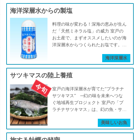
也さん。 彼は、室戸沿岸で深海生物
い」と皆さん仰いますが、室戸には
を捕獲し、自ら運搬して日本各地の水
海洋深層水からの製塩
「いいもの・おいしいもの」が沢山あ
族館へ届けるという、前例のない仕事
ると私は思います。「なんちゃあな
を確立しました。 大洗水族館、美ら
料理の味が変わる！深海の恵みが生ん
い」っていうのは、「話題性」のある
海水族館など、全国の水族館が彼の漁
だ「天然ミネラル塩」の威力 室戸の
ものがないっていうことなんでしょう
獲物を待ち望んでいます。 室戸の東
お土産で、まずオススメしたいのが海
ね。 そして室戸の人はみんな案外グ
海岸は、海岸からわずか2〜3kmで水
洋深層水からつくられたお塩です。そ
ルメだと思っています。いわゆる“室
深1000mに達する急峻な海底地形。こ
の味わいは、一般的な食塩とはまるで
戸あるある”ですが、みんな地元の食
の地形の底には、太陽光が届かない海
海洋深層水
別物。あまりに違うので、「ウチの子
材が大好きなんです。 進学や就職で
洋深層水が広がっています。 植物プ
が塩がいつもと違うって気づいたの
室戸を離れる人々が、決まってまず
ランクトンによる光合成が起こらない
よ」とお塩を贈った人に驚かれること
「室戸の食が恋しい」と口にするほ
サツキマスの陸上養殖
深海では、窒素やリンなどの栄養が消
もあるほどです。 料理好きな方
ど、室戸の味は根強い郷愁となって
費されずに蓄積され、豊かな深海生態
や、“味の違いが分かる人”にもこの塩
人々に染みついています。 実際、室
室戸の海洋深層水が育てた“プラチナ
系が築かれているのです。 まさに、
は大好評。毎日の食卓に少し添えるだ
戸の漁港には、高品質で本当に美味し
サツキマス” ─幻の味を未来へつな
室戸は深海生物漁の聖地と呼ぶにふさ
けで、素材の味がふわっと引き立ちま
い魚が次々と水揚げされています。
ぐ地域再生プロジェクト 室戸の「プ
わしい場所。 松尾さんの漁場は、水
す。 室戸沖の深海、太陽の光が届か
その理由は、室戸特有の地形と、海洋
ラチナサツキマス」は、幻の魚・サツ
深約600m。 佐喜浜漁港から数分で到
ない水深１０００mから湧昇流が運ん
深層水の恩恵にあります。 海洋深層
キマスを海洋深層水で育てる、先進的
達できるこの深海で、慎重に漁を行い
できた海洋深層水。 そこには、植物
水とは、太陽光の届かない深海にある
美味しいお魚
かつ挑戦的な陸上養殖プロジェクトで
ます。 「深いですよー！スカイツリ
プランクトンが光合成をしないため、
海水のこと。 深海には太陽光が届か
す。 サツキマスは、美しい川で生ま
ーのてっぺんから仕掛けを降ろしてる
消費されずに残されたミネラルがたっ
ないため、光合成が起こらず蓄積され
れ、豊かな海で育ち、再び川へと帰
ような感じです」 深海生物は、急激