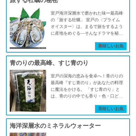
旅する牡蠣の秘密
ぷり蓄積された海水が眠っています。
た窒素やリンなどの栄養がたっぷり詰
る“回遊するアマゴ”です。その希少性
な気圧変化に弱く、いわゆる“潜水
この「海の記憶」とも言える深層水を
まっていて、それが室戸の東海岸沿い
と繊細な味わいから「幻の魚」とも称
病”になってしまうことも。だからこ
室戸海洋深層水で磨かれた味ー最高峰
水深344mからポンプで汲み上げ、濃
の海で湧き上がるため、海には常にミ
されます。 かつては高知県の川や海
そ、松尾さんは長い時間をかけてゆっ
の「旅する牡蠣」 室戸の〈プライム
縮して結晶化。生産者の方いわく、
ネラル豊富な海水が満ちています。
でも見ることができました。しかし、
くりと引き上げることを徹底していま
オイスター〉は、まるで旅をするよう
「海洋深層水にもともと含まれるミネ
この栄養たっぷりの海水で育った良質
河川環境の変化により天然個体は激減
す。 捕獲後も、海洋深層水を源泉掛
に産地をめぐる—そんなドラマを秘め
ラルをどう残すかが塩づくりの真髄」
なプランクトンを基盤に、室戸の海に
し、今では“幻の魚”とまで呼ばれる存
け流しで満たした水槽で、低温・清浄
たブランド牡蠣です。 海洋深層水と
なのだそうです。 だから、この塩に
は豊かな生態系が築かれているので
在に。 室戸では、この貴重な魚を未
な環境を維持。表層の海水に触れさせ
美味しいお魚
いう神秘的な海の力によって磨き上げ
はミネラルの旨味が際立ちます。 私
す。 その結果、室戸の魚は自然に身
来につなげようと、海洋深層水を活用
ることなく、深海生物に最適な状態で
られたこの牡蠣は、食卓に届くまでの
自身、毎日の料理に使っていますが、
が締まり、国の海洋深層水研究の最適
した陸上養殖に挑戦しています。 室
管理することで、全国の水族館から高
物語も含めて、極めてユニークな存在
少しふりすぎてしまっても「しょっぱ
青のりの最高峰、すじ青のり
地として選ばれた室戸ならではの旨み
戸は、生活排水の流れる大河川がな
い評価と信頼を得ています。 現在
です。 室戸沖の海は、生活排水が流
さ」で失敗することがありません。そ
が凝縮されていきます。 とくに春
く、海はひときわ清らか。 さらに、
も、深層水を積んだ専用トラックを制
れ込む大河川が存在せず、凛とした清
れは、塩の中にコクとまろやかさ、そ
先、室戸の沿岸近くを通過するブリ
室戸の深海の恵みを食卓へ！青のりの
海底が断崖になっているため、太陽光
作し、松尾さん自身が日本中の水族館
らかさを保っています。さらに海底が
して余韻のある旨味が含まれているか
は、たっぷりと栄養を蓄え、「室戸春
最高峰『すじ青のり』があなたの料理
が届かない深海から湧昇流として運ば
へと生き物を届けています。 室戸の
急峻な断崖となっているため、太陽光
らでしょう。 「室戸の海洋深層水の
ぶり」として親しまれています。これ
に魔法をかける。 「すじ青のり」と
れてくる水—それが水深1000mから昇
深海は、昔からそこにありました。
が届かない深海から湧き上がる水—そ
お塩」は、料理の用途や食材の個性に
はもう季節の風物詩ですね。 もちろ
は、青のりの中でも香り・色・口どけ
ってくる海洋深層水。 この水には、
しかし、松尾さんによって、室戸の
れこそが海洋深層水。水深1,000メー
合わせて選べる豊富なラインナップも
ん、それだけではありません。 下段
が最も優れた極上の品種です。 香り
植物プランクトンによって消費されず
人々が改めて“気づかされた”自然の恵
トルから湧昇流として運ばれてくるこ
魅力です。 たとえば、天ぷらや焼き
美味しいお魚
の「室戸のつながり」でも一部触れて
成分が他種よりも豊富で和洋を問わず
に残されたミネラルが蓄積されてお
みが数多くあります。 たとえば「オ
の水には、植物プランクトンに消費さ
物、トマトなどの素材をダイレクトに
いますが、室戸では一年を通して多彩
幅広い料理と調和し、食卓に豊かな風
り、室戸の養殖に理想的な条件をもた
オグソクムシ」。室戸で昔から普通に
れずに残されたミネラルが豊富に蓄え
味わいたい料理には、にがりを残した
な魚が獲れ、大敷網（定置網）だけで
味と彩りを添えます。その存在感は、
らしています。 この深層水は水深
海洋深層水のミネラルウォーター
食されたこの生物は、ふるさと納税の
られており、室戸の海産物に理想的な
しっとりタイプの塩がおすすめ。しっ
年間約150種が取引されるほどの豊か
地元の食文化に深く根ざし、ひとふり
344mからポンプで汲み上げられ、こ
返礼品として大人気となり、室戸市の
環境をもたらしています。 プライム
かりとした塩味に、ほんのりと甘味が
さです。 海洋深層水という、室戸史